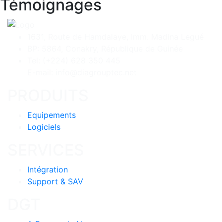
Témoignages
1631, Route de Hamdalaye, Imm. Madina Legué
BP: 5864, Conakry, République de Guinée
Tel: (+224) 628 350 445
E-mail: info@diagrouptec.net
PRODUITS
Equipements
Logiciels
SERVICES
Intégration
Support & SAV
DGT