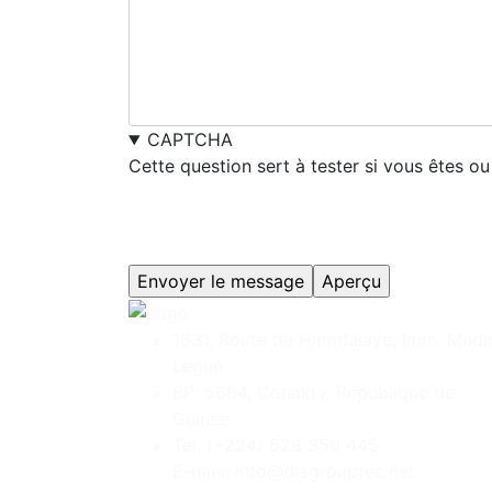
CAPTCHA
Cette question sert à tester si vous êtes 
1631, Route de Hamdalaye, Imm. Madi
Legué
BP: 5864, Conakry, République de
Guinée
Tel: (+224) 628 350 445
E-mail: info@diagrouptec.net