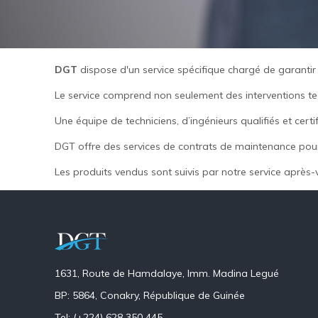
DGT
dispose d'un service spécifique chargé de garantir
Le service comprend non seulement des interventions tec
Une équipe de techniciens, d’ingénieurs qualifiés et cert
DGT offre des services de contrats de maintenance pour
Les produits vendus sont suivis par notre service après-
1631, Route de Hamdalaye, Imm. Madina Legué
BP: 5864, Conakry, République de Guinée
Tel: (+224) 628 350 445