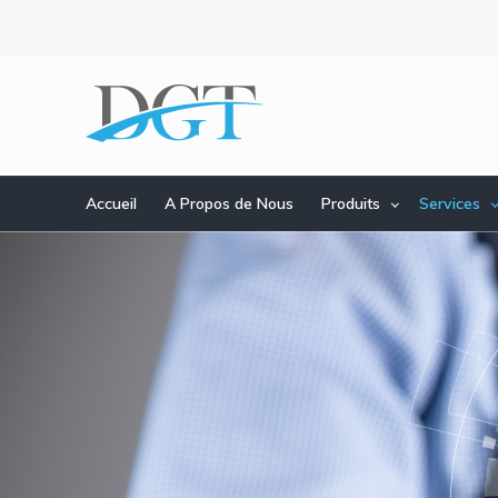
Aller
au
contenu
principal
Accueil
A Propos de Nous
Produits
Services