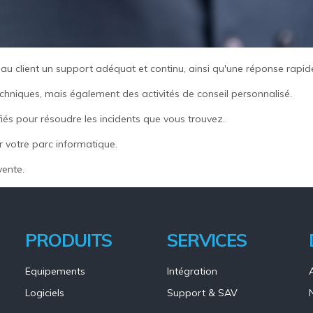
 au client un support adéquat et continu, ainsi qu'une réponse rapid
hniques, mais également des activités de conseil personnalisé.
ifiés pour résoudre les incidents que vous trouvez.
 votre parc informatique.
vente.
PRODUITS
SERVICES
Equipements
Intégration
Logiciels
Support & SAV